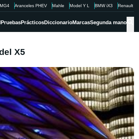
MG4
Aranceles PHEV
Mahle
Model Y L
BMW iX3
Renault 4
d
Pruebas
Prácticos
Diccionario
Marcas
Segunda mano
del X5