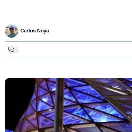
Carlos Noya
...