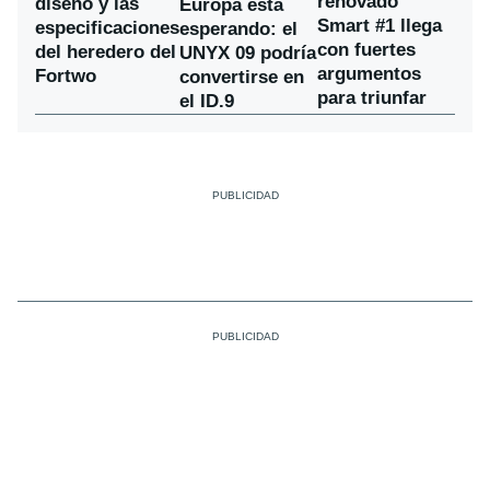
renovado
diseño y las
Europa está
Smart #1 llega
especificaciones
esperando: el
con fuertes
del heredero del
UNYX 09 podría
argumentos
Fortwo
convertirse en
para triunfar
el ID.9