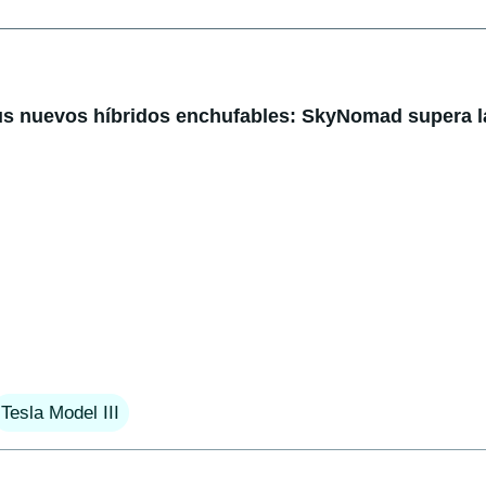
us nuevos híbridos enchufables: SkyNomad supera l
Tesla Model III