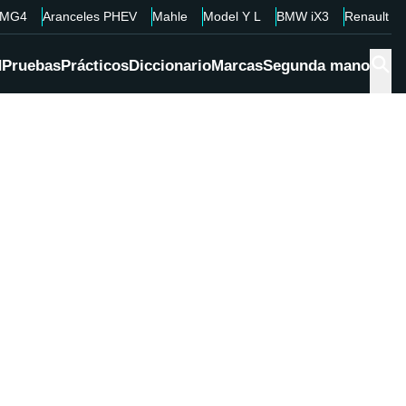
MG4
Aranceles PHEV
Mahle
Model Y L
BMW iX3
Renault 4
d
Pruebas
Prácticos
Diccionario
Marcas
Segunda mano