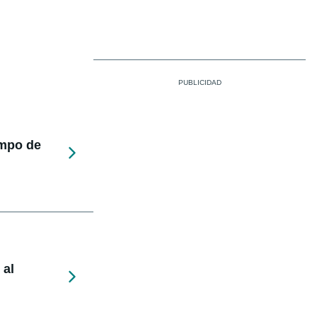
empo de
 al