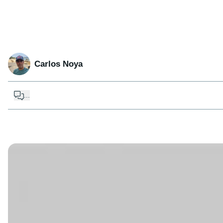
Carlos Noya
...