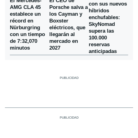
El Mercedes-
El CEO de
con sus nuevos
AMG CLA 45
Porsche salva a
híbridos
establece un
los Cayman y
enchufables:
récord en
Boxster
SkyNomad
Nürburgring
eléctricos, que
supera las
con un tiempo
llegarán al
100.000
de 7:32,070
mercado en
reservas
minutos
2027
anticipadas