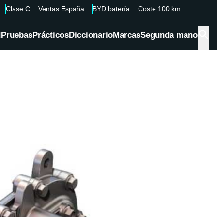
Clase C
Ventas España
BYD batería
Coste 100 km
d
Pruebas
Prácticos
Diccionario
Marcas
Segunda mano