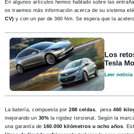
En algunos artículos hemos hablado sobre las entrañ
os traemos más información acerca de su sistema elé
CV)
y con un par de 360 Nm. Se espera que la aceler
Los reto
Tesla Mo
Leer noticia
La batería, compuesta por
288 celdas
, pesa
460 kil
mejorando un
30%
la rigidez torsional. Según la marca
una garantía de
160.000 kilómetros u ocho años
. Es