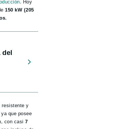
oducción
. Hoy
 de
150 kW (205
dos.
 del
 resistente y
, ya que posee
n, con casi
7