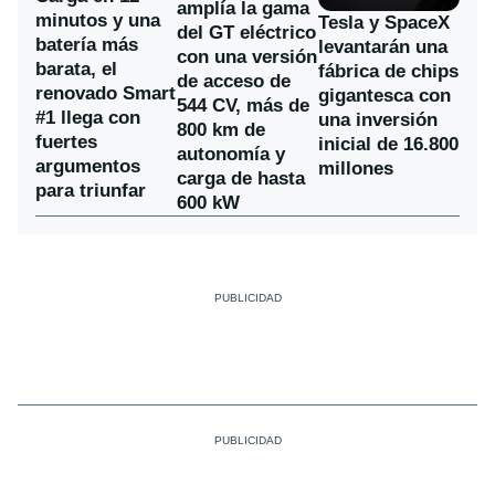
amplía la gama
minutos y una
Tesla y SpaceX
del GT eléctrico
batería más
levantarán una
con una versión
barata, el
fábrica de chips
de acceso de
renovado Smart
gigantesca con
544 CV, más de
#1 llega con
una inversión
800 km de
fuertes
inicial de 16.800
autonomía y
argumentos
millones
carga de hasta
para triunfar
600 kW