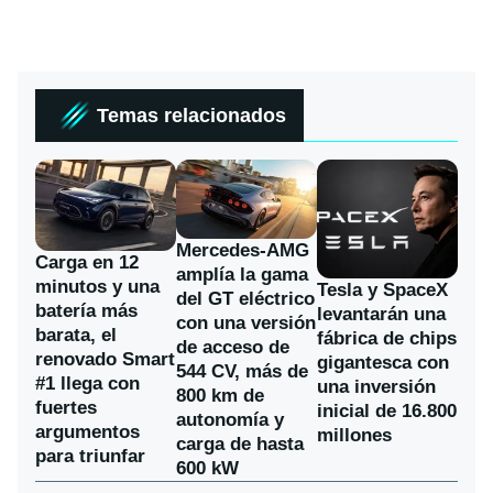
Temas relacionados
Mercedes-AMG
Carga en 12
amplía la gama
minutos y una
Tesla y SpaceX
del GT eléctrico
batería más
levantarán una
con una versión
barata, el
fábrica de chips
de acceso de
renovado Smart
gigantesca con
544 CV, más de
#1 llega con
una inversión
800 km de
fuertes
inicial de 16.800
autonomía y
argumentos
millones
carga de hasta
para triunfar
600 kW