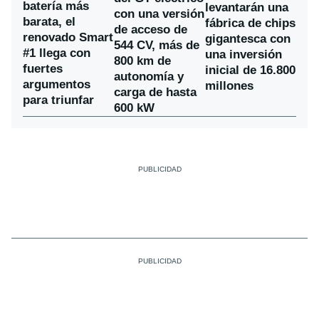
batería más
levantarán una
con una versión
barata, el
fábrica de chips
de acceso de
renovado Smart
gigantesca con
544 CV, más de
#1 llega con
una inversión
800 km de
fuertes
inicial de 16.800
autonomía y
argumentos
millones
carga de hasta
para triunfar
600 kW