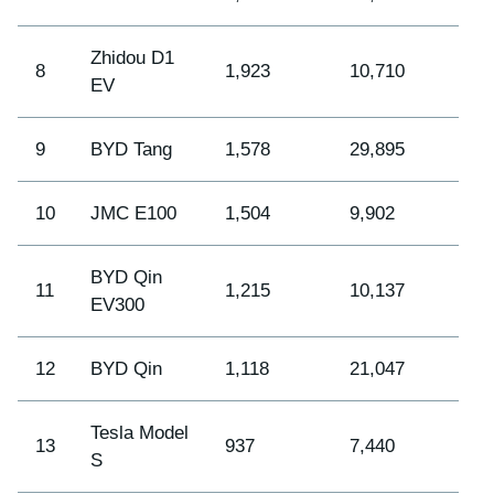
Zhidou D1
8
1,923
10,710
EV
9
BYD Tang
1,578
29,895
10
JMC E100
1,504
9,902
BYD Qin
11
1,215
10,137
EV300
12
BYD Qin
1,118
21,047
Tesla Model
13
937
7,440
S