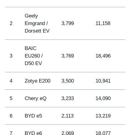
Geely
2
Emgrand /
3,799
11,158
Dorsett EV
BAIC
3
EU260 /
3,769
18,496
D50 EV
4
Zotye E200
3,500
10,941
5
Chery eQ
3,233
14,090
6
BYD e5
2,113
13,219
7
BYD e6
2,069
18,077