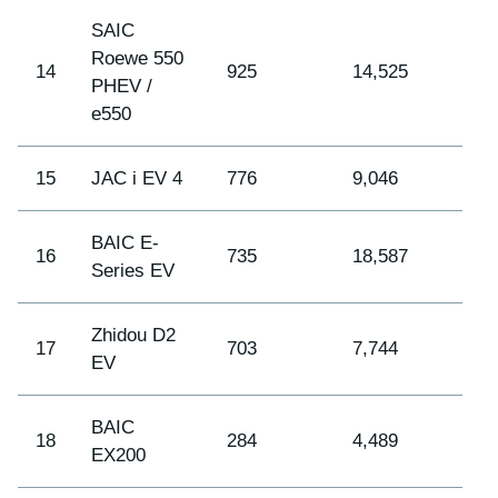
SAIC
Roewe 550
14
925
14,525
PHEV /
e550
15
JAC i EV 4
776
9,046
BAIC E-
16
735
18,587
Series EV
Zhidou D2
17
703
7,744
EV
BAIC
18
284
4,489
EX200