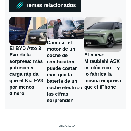
Temas relacionados
Cambiar el
El BYD Atto 3
motor de un
Evo da la
El nuevo
coche de
sorpresa: más
Mitsubishi ASX
combustión
potencia y
es eléctrico... y
puede costar
carga rápida
lo fabrica la
más que la
que el Kia EV3
misma empresa
batería de un
por menos
que el iPhone
coche eléctrico:
dinero
las cifras
sorprenden