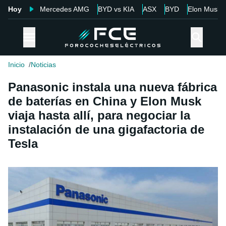
Hoy
Mercedes AMG
BYD vs KIA
ASX
BYD
Elon Musk
Inicio
Noticias
Panasonic instala una nueva fábrica
de baterías en China y Elon Musk
viaja hasta allí, para negociar la
instalación de una gigafactoria de
Tesla