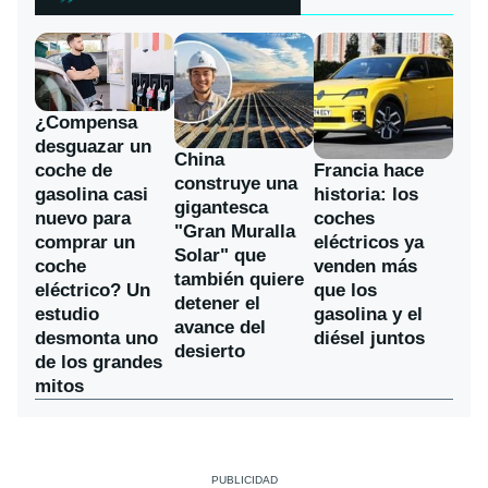
¿Compensa
desguazar un
China
coche de
Francia hace
construye una
gasolina casi
historia: los
gigantesca
nuevo para
coches
"Gran Muralla
comprar un
eléctricos ya
Solar" que
coche
venden más
también quiere
eléctrico? Un
que los
detener el
estudio
gasolina y el
avance del
desmonta uno
diésel juntos
desierto
de los grandes
mitos