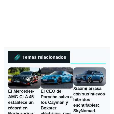
Temas relacionados
Xiaomi arrasa
El Mercedes-
El CEO de
con sus nuevos
AMG CLA 45
Porsche salva a
híbridos
establece un
los Cayman y
enchufables:
récord en
Boxster
SkyNomad
Nürburgring
eléctricos, que