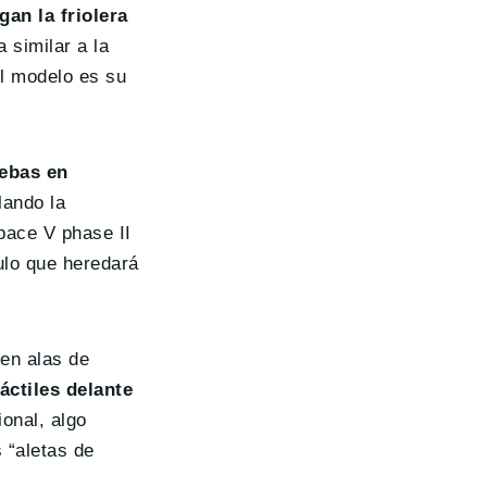
an la friolera
 similar a la
el modelo es su
ebas en
lando la
pace V phase II
ulo que heredará
 en alas de
áctiles delante
onal, algo
 “aletas de