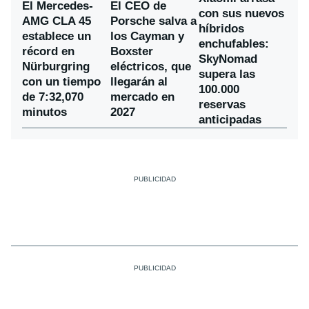
El Mercedes-
El CEO de
con sus nuevos
AMG CLA 45
Porsche salva a
híbridos
establece un
los Cayman y
enchufables:
récord en
Boxster
SkyNomad
Nürburgring
eléctricos, que
supera las
con un tiempo
llegarán al
100.000
de 7:32,070
mercado en
reservas
minutos
2027
anticipadas