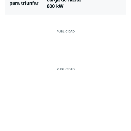
para triunfar
600 kW