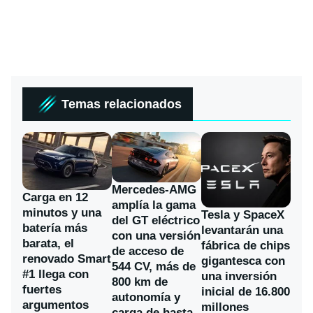
Temas relacionados
Mercedes-AMG
Carga en 12
amplía la gama
minutos y una
Tesla y SpaceX
del GT eléctrico
batería más
levantarán una
con una versión
barata, el
fábrica de chips
de acceso de
renovado Smart
gigantesca con
544 CV, más de
#1 llega con
una inversión
800 km de
fuertes
inicial de 16.800
autonomía y
argumentos
millones
carga de hasta