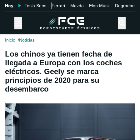
Hoy
Tesla Semi
Ferrari
Mazda
Elon Musk
Degradació
Inicio
Noticias
Los chinos ya tienen fecha de
llegada a Europa con los coches
eléctricos. Geely se marca
principios de 2020 para su
desembarco