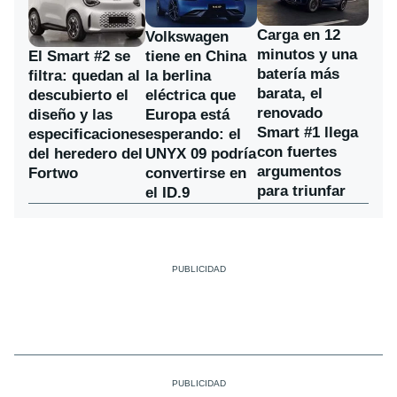
Carga en 12
Volkswagen
minutos y una
El Smart #2 se
tiene en China
batería más
filtra: quedan al
la berlina
barata, el
descubierto el
eléctrica que
renovado
diseño y las
Europa está
Smart #1 llega
especificaciones
esperando: el
con fuertes
del heredero del
UNYX 09 podría
argumentos
Fortwo
convertirse en
para triunfar
el ID.9