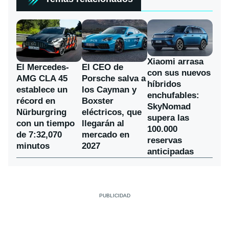
Xiaomi arrasa
El Mercedes-
El CEO de
con sus nuevos
AMG CLA 45
Porsche salva a
híbridos
establece un
los Cayman y
enchufables:
récord en
Boxster
SkyNomad
Nürburgring
eléctricos, que
supera las
con un tiempo
llegarán al
100.000
de 7:32,070
mercado en
reservas
minutos
2027
anticipadas