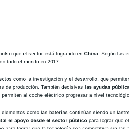
mpulso que el sector está logrando en
China
. Según las e
s en todo el mundo en 2017.
ectos como la investigación y el desarrollo, que permite
es de producción. También decisivas
las ayudas públic
e permiten al coche eléctrico progresar a nivel tecnológi
e elementos como las baterías continúan siendo un lastre
al el apoyo desde el sector público
para lograr que e
 para lograr que la tecnología sea competitiva sin las 