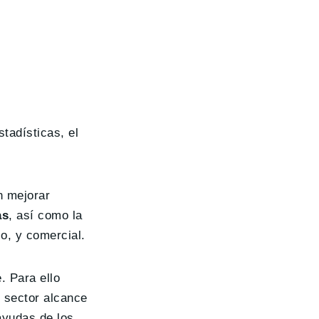
stadísticas, el
n mejorar
as
, así como la
co, y comercial.
. Para ello
l sector alcance
ayudas de los