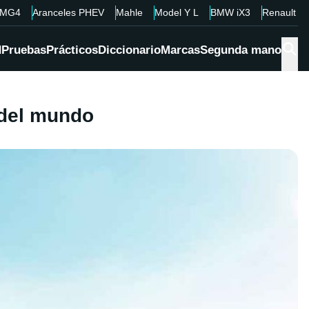
MG4
Aranceles PHEV
Mahle
Model Y L
BMW iX3
Renault 4
d
Pruebas
Prácticos
Diccionario
Marcas
Segunda mano
 del mundo