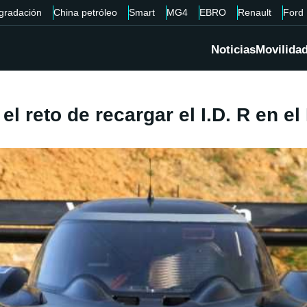
gradación
China petróleo
Smart
MG4
EBRO
Renault
Ford
Noticias
Movilida
l reto de recargar el I.D. R en el