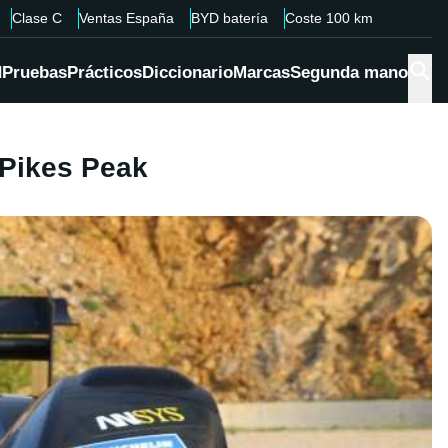
Clase C
Ventas España
BYD batería
Coste 100 km
d
Pruebas
Prácticos
Diccionario
Marcas
Segunda mano
 Pikes Peak