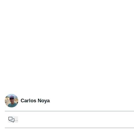
Carlos Noya
...