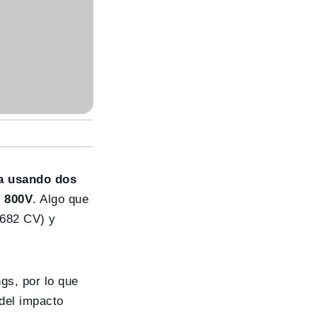
a usando dos
e 800V
. Algo que
(682 CV) y
gs, por lo que
del impacto