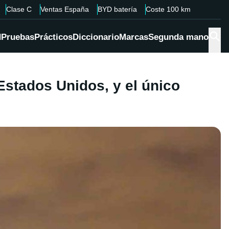
Clase C
Ventas España
BYD batería
Coste 100 km
d
Pruebas
Prácticos
Diccionario
Marcas
Segunda mano
Estados Unidos, y el único