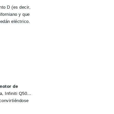
nto D (es decir,
forniano y que
edán eléctrico.
 motor de
, Infiniti Q50…
convirtiéndose