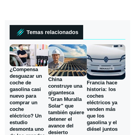
Temas relacionados
¿Compensa
desguazar un
China
coche de
Francia hace
construye una
gasolina casi
historia: los
gigantesca
nuevo para
coches
"Gran Muralla
comprar un
eléctricos ya
Solar" que
coche
venden más
también quiere
eléctrico? Un
que los
detener el
estudio
gasolina y el
avance del
desmonta uno
diésel juntos
desierto