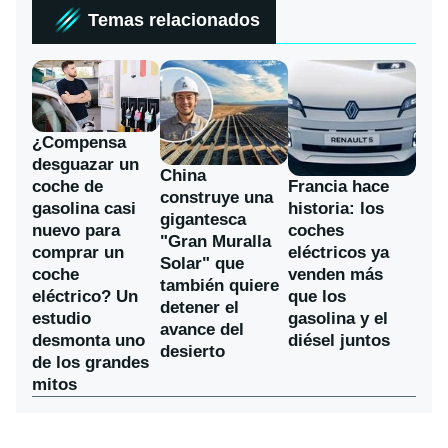
Temas relacionados
¿Compensa
desguazar un
China
coche de
Francia hace
construye una
gasolina casi
historia: los
gigantesca
nuevo para
coches
"Gran Muralla
comprar un
eléctricos ya
Solar" que
coche
venden más
también quiere
eléctrico? Un
que los
detener el
estudio
gasolina y el
avance del
desmonta uno
diésel juntos
desierto
de los grandes
mitos