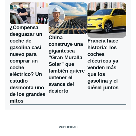
¿Compensa
desguazar un
China
coche de
Francia hace
construye una
gasolina casi
historia: los
gigantesca
nuevo para
coches
"Gran Muralla
comprar un
eléctricos ya
Solar" que
coche
venden más
también quiere
eléctrico? Un
que los
detener el
estudio
gasolina y el
avance del
desmonta uno
diésel juntos
desierto
de los grandes
mitos