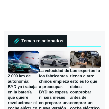
Temas relacionados
La velocidad de
Los expertos lo
los fabricantes
2.000 km de
tienen claro:
chinos empieza
autonomía:
esto es lo que
a preocupar:
BYD ya trabaja
debes
BYD no espera
en la batería
comprobar
ni seis meses
que quiere
antes de
en preparar una
revolucionar el
comprar un
nueva versión
coche eléctrico
coche eléctrico