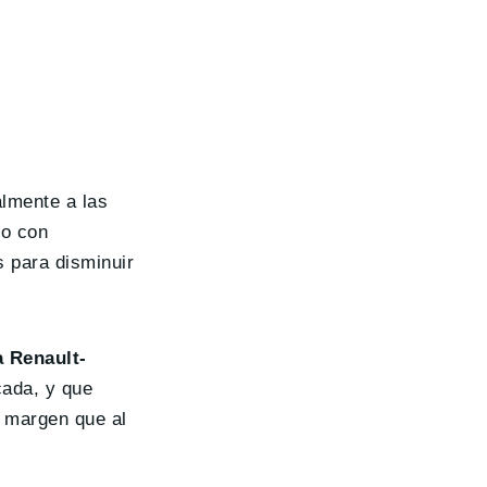
almente a las
do con
 para disminuir
a Renault-
cada, y que
 margen que al