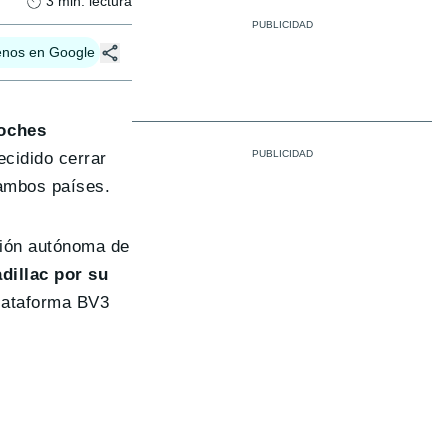
3
min. lectura
enos en Google
coches
ecidido cerrar
 ambos países.
ción autónoma de
dillac por su
plataforma BV3