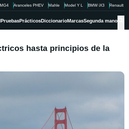
MG4
Aranceles PHEV
Mahle
Model Y L
BMW iX3
Renault 4
d
Pruebas
Prácticos
Diccionario
Marcas
Segunda mano
ricos hasta principios de la