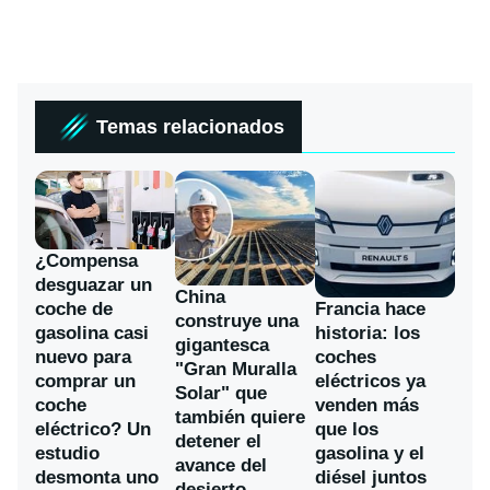
Temas relacionados
¿Compensa
desguazar un
China
coche de
Francia hace
construye una
gasolina casi
historia: los
gigantesca
nuevo para
coches
"Gran Muralla
comprar un
eléctricos ya
Solar" que
coche
venden más
también quiere
eléctrico? Un
que los
detener el
estudio
gasolina y el
avance del
desmonta uno
diésel juntos
desierto