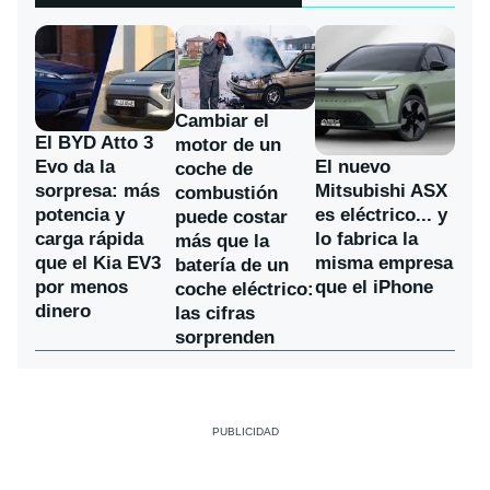
Cambiar el
El BYD Atto 3
motor de un
Evo da la
El nuevo
coche de
sorpresa: más
Mitsubishi ASX
combustión
potencia y
es eléctrico... y
puede costar
carga rápida
lo fabrica la
más que la
que el Kia EV3
misma empresa
batería de un
por menos
que el iPhone
coche eléctrico:
dinero
las cifras
sorprenden