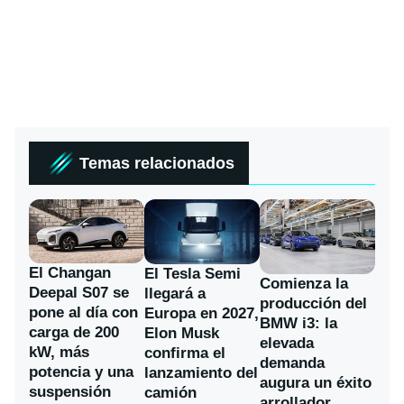
Temas relacionados
El Changan
El Tesla Semi
Comienza la
Deepal S07 se
llegará a
producción del
pone al día con
Europa en 2027,
BMW i3: la
carga de 200
Elon Musk
elevada
kW, más
confirma el
demanda
potencia y una
lanzamiento del
augura un éxito
suspensión
camión
arrollador