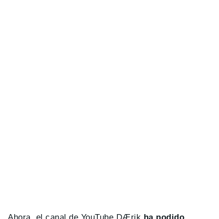
Ahora, el canal de YouTube DÆrik
ha podido