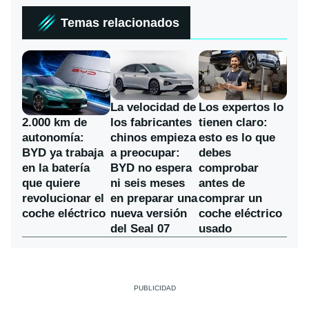
Temas relacionados
La velocidad de
Los expertos lo
los fabricantes
2.000 km de
tienen claro:
chinos empieza
autonomía:
esto es lo que
a preocupar:
BYD ya trabaja
debes
BYD no espera
en la batería
comprobar
ni seis meses
que quiere
antes de
en preparar una
revolucionar el
comprar un
nueva versión
coche eléctrico
coche eléctrico
del Seal 07
usado