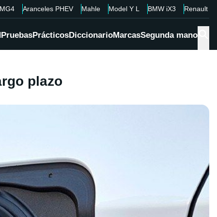
MG4
Aranceles PHEV
Mahle
Model Y L
BMW iX3
Renault 4
d
Pruebas
Prácticos
Diccionario
Marcas
Segunda mano
argo plazo