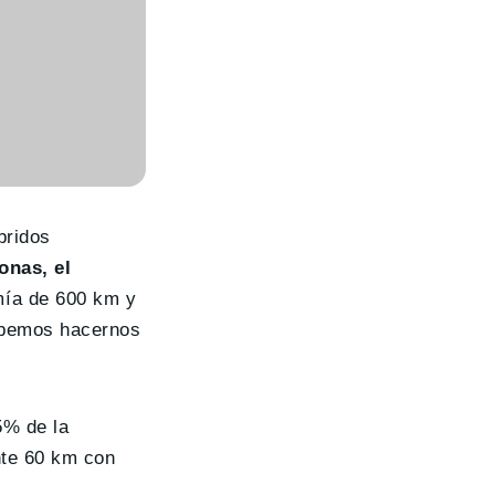
bridos
onas, el
ía de 600 km y
debemos hacernos
5% de la
nte 60 km con