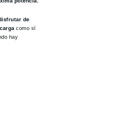
áxima potencia.
isfrutar de
 carga
como sí
ando hay