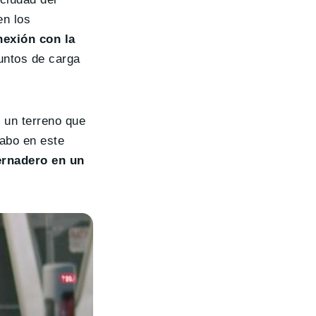
en los
nexión con la
untos de carga
 un terreno que
cabo en este
ernadero en un