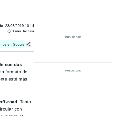
do
:
28/08/2019 10:14
3
min. lectura
enos en Google
de sus dos
 en formato de
mente esté más
off-road
. Tanto
ircular con