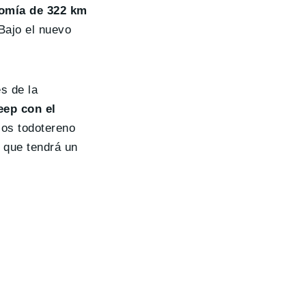
nomía de 322 km
Bajo el nuevo
s de la
eep con el
los todotereno
, que tendrá un