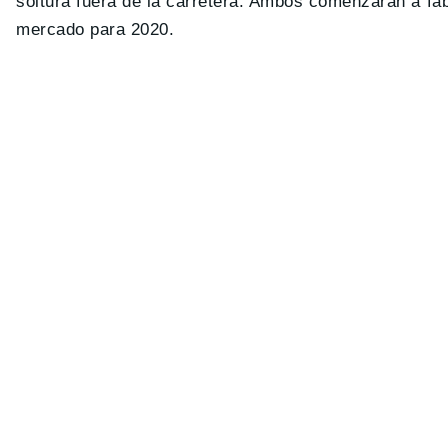
soltura fuera de la carretera. Ambos comenzarán a fab
mercado para 2020.