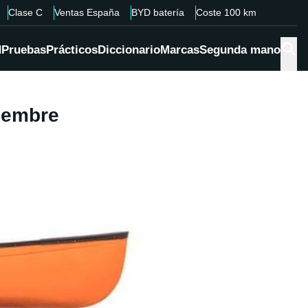
Clase C
Ventas España
BYD batería
Coste 100 km
d
Pruebas
Prácticos
Diccionario
Marcas
Segunda mano
tiembre