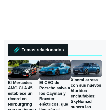
Temas relacionados
Xiaomi arrasa
El Mercedes-
El CEO de
con sus nuevos
AMG CLA 45
Porsche salva a
híbridos
establece un
los Cayman y
enchufables:
récord en
Boxster
SkyNomad
Nürburgring
eléctricos, que
supera las
con un tiempo
llegarán al