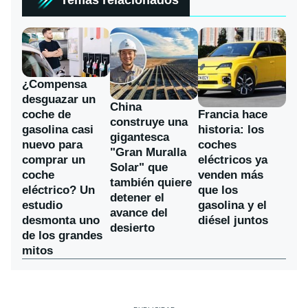
¿Compensa
desguazar un
China
coche de
Francia hace
construye una
gasolina casi
historia: los
gigantesca
nuevo para
coches
"Gran Muralla
comprar un
eléctricos ya
Solar" que
coche
venden más
también quiere
eléctrico? Un
que los
detener el
estudio
gasolina y el
avance del
desmonta uno
diésel juntos
desierto
de los grandes
mitos