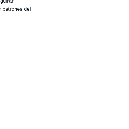
eguirán
 patrones del
.