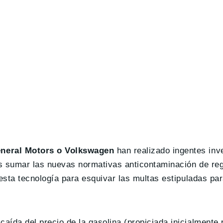
neral Motors o Volkswagen
han realizado ingentes inv
os sumar las nuevas normativas anticontaminación de r
 esta tecnología para esquivar las multas estipuladas pa
ída del precio de la gasolina (propiciada inicialmente 