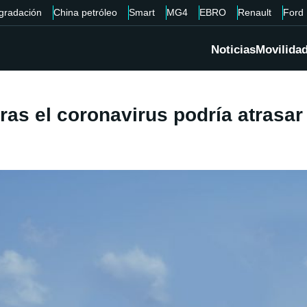
gradación
China petróleo
Smart
MG4
EBRO
Renault
Ford
Noticias
Movilida
ras el coronavirus podría atrasa