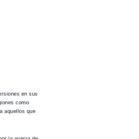
ersiones en sus
egiones como
ra aquellos que
por la guerra de