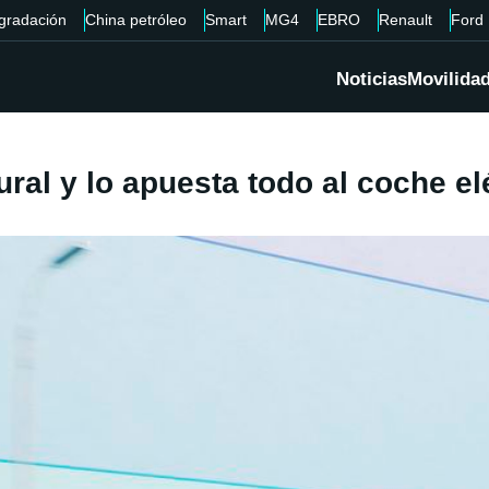
gradación
China petróleo
Smart
MG4
EBRO
Renault
Ford
Noticias
Movilida
ral y lo apuesta todo al coche el