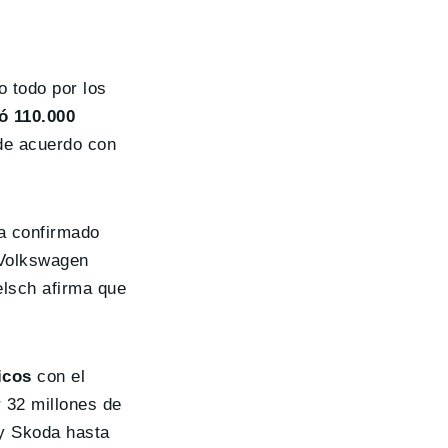
 todo por los
ó 110.000
 de acuerdo con
a confirmado
 Volkswagen
elsch afirma que
icos
con el
r 32 millones de
 y Skoda hasta