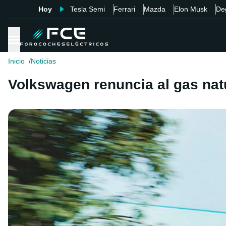
Hoy
Tesla Semi
Ferrari
Mazda
Elon Musk
De
Inicio
Noticias
Volkswagen renuncia al gas natu