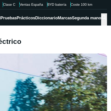
Clase C
Ventas España
BYD batería
Coste 100 km
d
Pruebas
Prácticos
Diccionario
Marcas
Segunda mano
éctrico