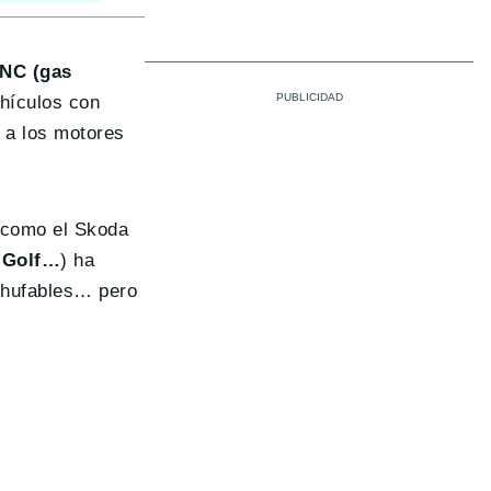
GNC (gas
ehículos con
 a los motores
 como el Skoda
 Golf…
) ha
chufables… pero