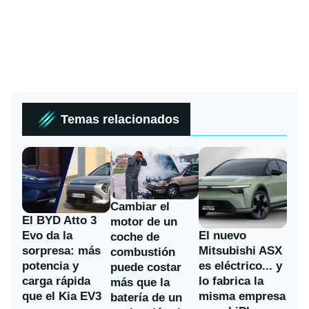
Temas relacionados
Cambiar el
El BYD Atto 3
motor de un
Evo da la
El nuevo
coche de
sorpresa: más
Mitsubishi ASX
combustión
potencia y
es eléctrico... y
puede costar
carga rápida
lo fabrica la
más que la
que el Kia EV3
misma empresa
batería de un