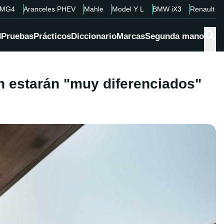
MG4
Aranceles PHEV
Mahle
Model Y L
BMW iX3
Renault 4
d
Pruebas
Prácticos
Diccionario
Marcas
Segunda mano
n estarán "muy diferenciados"