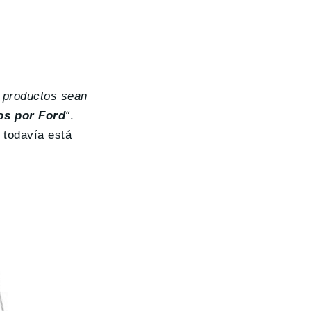
 productos sean
os por Ford
“
.
 todavía está