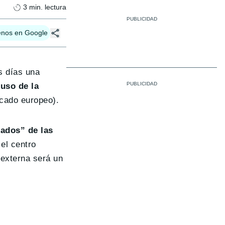
3
min. lectura
enos en Google
s días una
uso de la
rcado europeo).
iados” de las
el centro
 externa será un