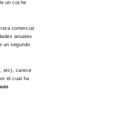
 de un coche
rrera comercial
idades anuales
de un segundo
, etc), carece
or el cual ha
 aún