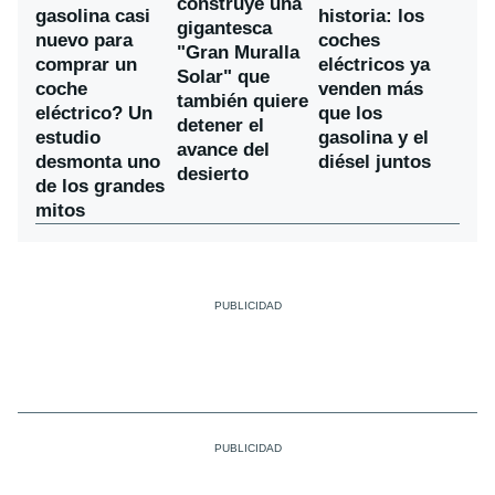
construye una
gasolina casi
historia: los
gigantesca
nuevo para
coches
"Gran Muralla
comprar un
eléctricos ya
Solar" que
coche
venden más
también quiere
eléctrico? Un
que los
detener el
estudio
gasolina y el
avance del
desmonta uno
diésel juntos
desierto
de los grandes
mitos