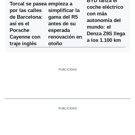
BYD lanza el
Torcal se pasea
empieza a
coche eléctrico
por las calles
simplificar la
con más
de Barcelona:
gama del R5
autonomía del
así es el
antes de su
mundo: el
Porsche
esperada
Denza Z9S llega
Cayenne con
renovación en
a los 1.100 km
traje inglés
otoño