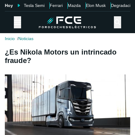
Hoy
Tesla Semi
Ferrari
Mazda
Elon Musk
Degradació
Inicio
Noticias
¿Es Nikola Motors un intrincado
fraude?