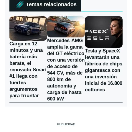
Temas relacionados
Mercedes-AMG
Carga en 12
amplía la gama
minutos y una
Tesla y SpaceX
del GT eléctrico
batería más
levantarán una
con una versión
barata, el
fábrica de chips
de acceso de
renovado Smart
gigantesca con
544 CV, más de
#1 llega con
una inversión
800 km de
fuertes
inicial de 16.800
autonomía y
argumentos
millones
carga de hasta
para triunfar
600 kW