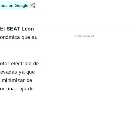
enos en Google
El
SEAT León
económica que su
tor eléctrico de
elevadas ya que
y minimizar de
por una caja de