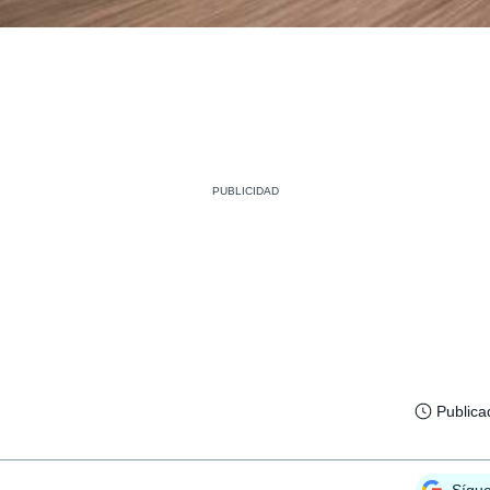
Publica
Sígu