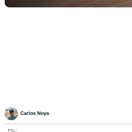
Carlos Noya
...