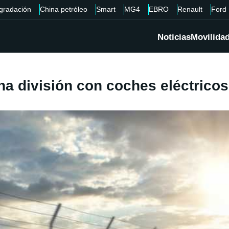
gradación
China petróleo
Smart
MG4
EBRO
Renault
Ford
Noticias
Movilida
na división con coches eléctrico