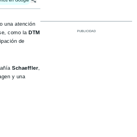
o una atención
rse, como la
DTM
cipación de
pañía
Schaeffler
,
magen y una