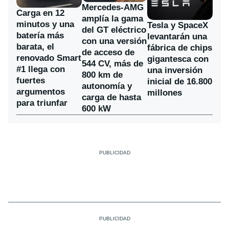
Mercedes-AMG
Carga en 12
amplía la gama
minutos y una
Tesla y SpaceX
del GT eléctrico
batería más
levantarán una
con una versión
barata, el
fábrica de chips
de acceso de
renovado Smart
gigantesca con
544 CV, más de
#1 llega con
una inversión
800 km de
fuertes
inicial de 16.800
autonomía y
argumentos
millones
carga de hasta
para triunfar
600 kW