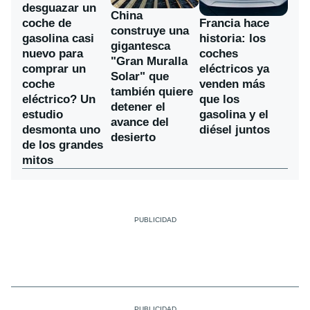
desguazar un
China
coche de
Francia hace
construye una
gasolina casi
historia: los
gigantesca
nuevo para
coches
"Gran Muralla
comprar un
eléctricos ya
Solar" que
coche
venden más
también quiere
eléctrico? Un
que los
detener el
estudio
gasolina y el
avance del
desmonta uno
diésel juntos
desierto
de los grandes
mitos