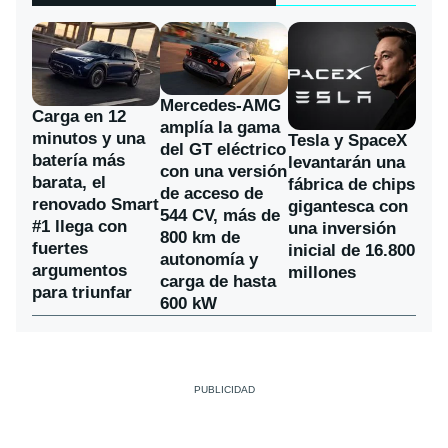
Mercedes-AMG
Carga en 12
amplía la gama
minutos y una
Tesla y SpaceX
del GT eléctrico
batería más
levantarán una
con una versión
barata, el
fábrica de chips
de acceso de
renovado Smart
gigantesca con
544 CV, más de
#1 llega con
una inversión
800 km de
fuertes
inicial de 16.800
autonomía y
argumentos
millones
carga de hasta
para triunfar
600 kW