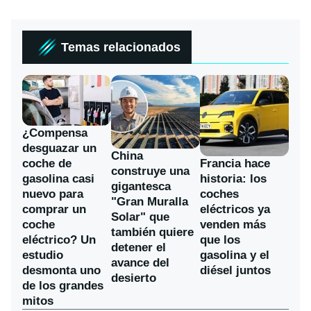
Temas relacionados
¿Compensa
desguazar un
China
coche de
Francia hace
construye una
gasolina casi
historia: los
gigantesca
nuevo para
coches
"Gran Muralla
comprar un
eléctricos ya
Solar" que
coche
venden más
también quiere
eléctrico? Un
que los
detener el
estudio
gasolina y el
avance del
desmonta uno
diésel juntos
desierto
de los grandes
mitos