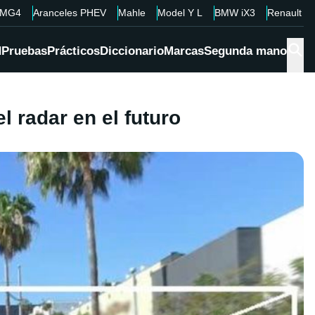
MG4
Aranceles PHEV
Mahle
Model Y L
BMW iX3
Renault 4
d
Pruebas
Prácticos
Diccionario
Marcas
Segunda mano
 radar en el futuro