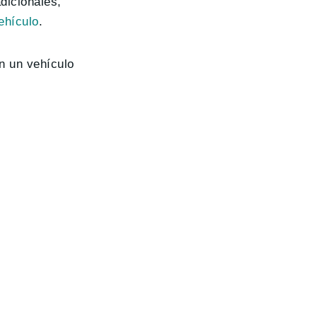
dicionales,
ehículo
.
n un vehículo