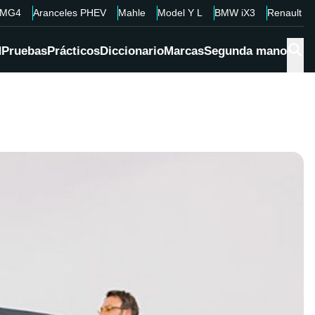
MG4
Aranceles PHEV
Mahle
Model Y L
BMW iX3
Renault 4
d
Pruebas
Prácticos
Diccionario
Marcas
Segunda mano