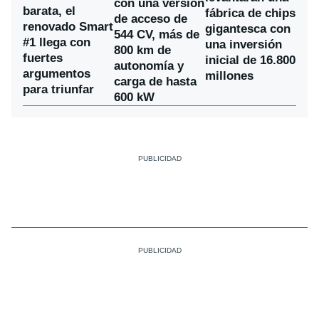
con una versión
barata, el
fábrica de chips
de acceso de
renovado Smart
gigantesca con
544 CV, más de
#1 llega con
una inversión
800 km de
fuertes
inicial de 16.800
autonomía y
argumentos
millones
carga de hasta
para triunfar
600 kW