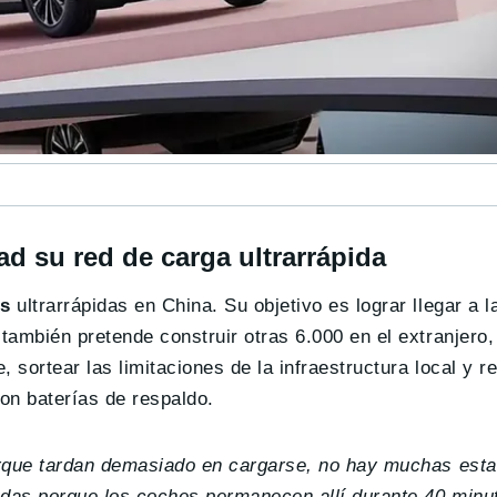
d su red de carga ultrarrápida
es
ultrarrápidas en China. Su objetivo es lograr llegar a 
ambién pretende construir otras 6.000 en el extranjero, 
sortear las limitaciones de la infraestructura local y re
con baterías de respaldo.
orque tardan demasiado en cargarse, no hay muchas est
das porque los coches permanecen allí durante 40 minut