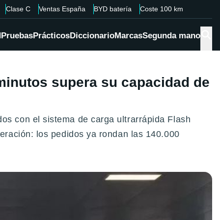
Clase C
Ventas España
BYD batería
Coste 100 km
d
Pruebas
Prácticos
Diccionario
Marcas
Segunda mano
 minutos supera su capacidad de
s con el sistema de carga ultrarrápida Flash
eración: los pedidos ya rondan las 140.000