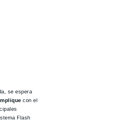
da, se espera
omplique
con el
cipales
istema Flash